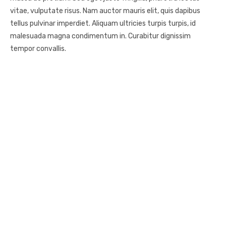
vitae, vulputate risus. Nam auctor mauris elit, quis dapibus
tellus pulvinar imperdiet. Aliquam ultricies turpis turpis, id
malesuada magna condimentum in. Curabitur dignissim
tempor convallis.
DANE KONTAKTOWE
hauhauvivre@gmail.com
Instagram